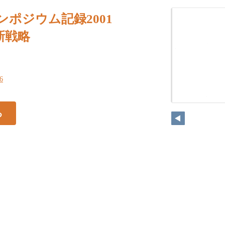
シンポジウム記録2001
新戦略
66
る