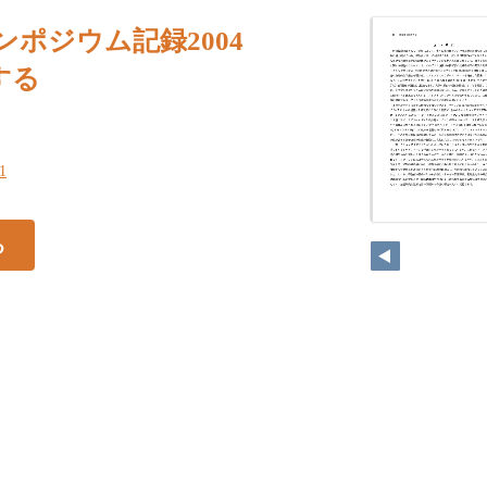
シンポジウム記録2004
する
51
る