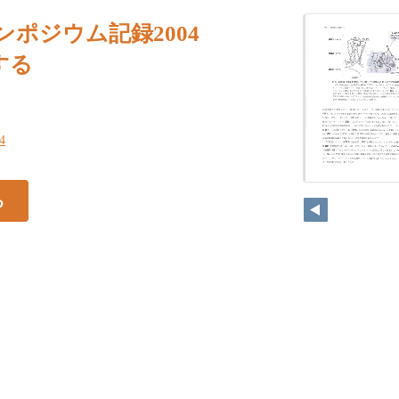
シンポジウム記録2004
する
74
る