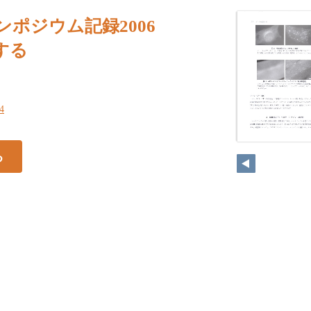
シンポジウム記録2006
する
34
る