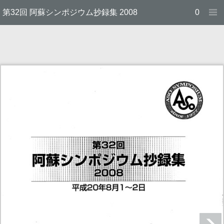
第32回 阿蘇シンポジウム抄録集 2008
0