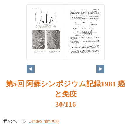
第5回 阿蘇シンポジウム記録1981 癌
と免疫
30/116
元のページ
../index.html#30