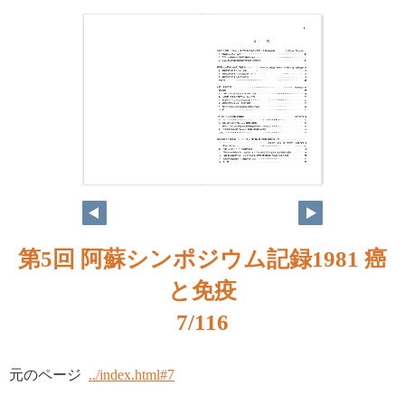
第5回 阿蘇シンポジウム記録1981 癌
と免疫
7/116
元のページ
../index.html#7