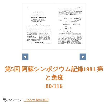
第5回 阿蘇シンポジウム記録1981 癌
と免疫
80/116
元のページ
../index.html#80