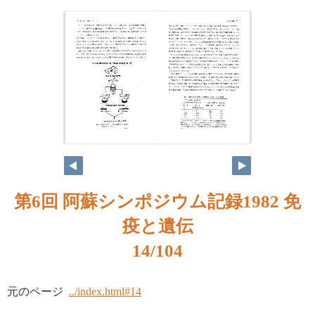
第6回 阿蘇シンポジウム記録1982 免
疫と遺伝
14/104
元のページ
../index.html#14