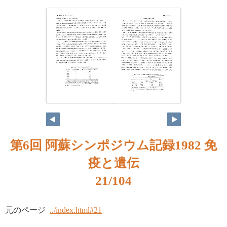
第6回 阿蘇シンポジウム記録1982 免
疫と遺伝
21/104
元のページ
../index.html#21