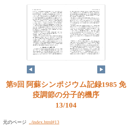
第9回 阿蘇シンポジウム記録1985 免
疫調節の分子的機序
13/104
元のページ
../index.html#13