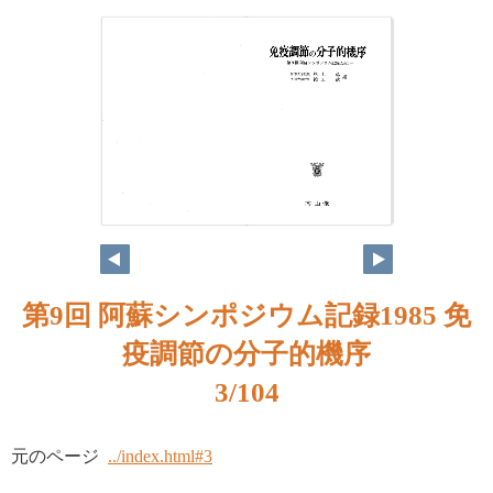
第9回 阿蘇シンポジウム記録1985 免
疫調節の分子的機序
3/104
元のページ
../index.html#3