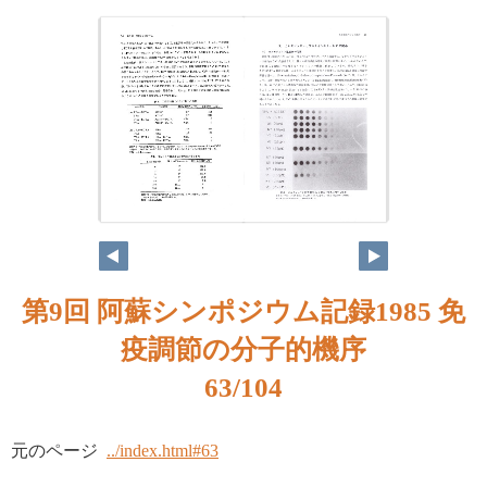
第9回 阿蘇シンポジウム記録1985 免
疫調節の分子的機序
63/104
元のページ
../index.html#63