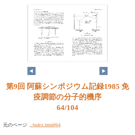
第9回 阿蘇シンポジウム記録1985 免
疫調節の分子的機序
64/104
元のページ
../index.html#64