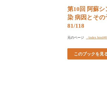
第10回 阿蘇シ
染 病因とその
81/118
元のページ
../index.html#
このブックを見