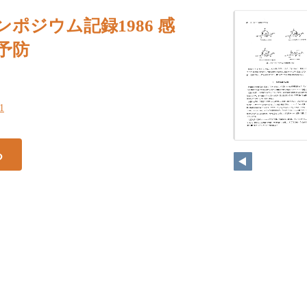
ンポジウム記録1986 感
予防
81
る