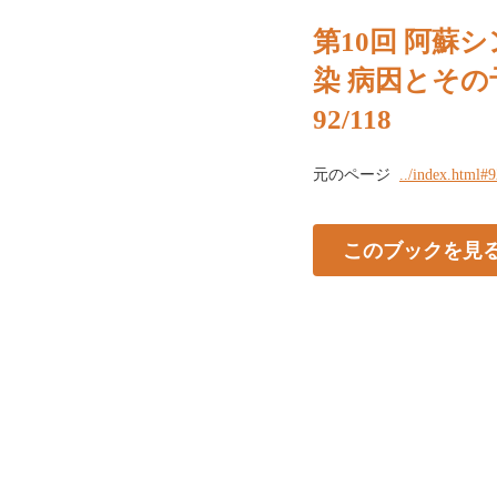
第10回 阿蘇シ
染 病因とその
92/118
元のページ
../index.html#
このブックを見