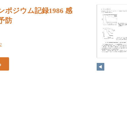
ンポジウム記録1986 感
予防
92
る