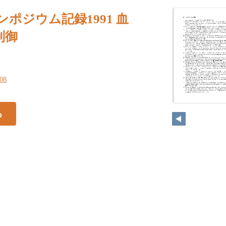
ンポジウム記録1991 血
制御
108
る