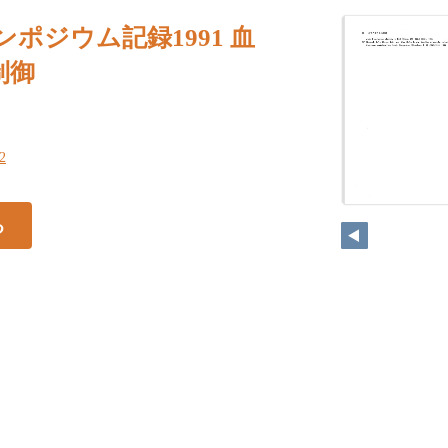
ンポジウム記録1991 血
制御
32
る