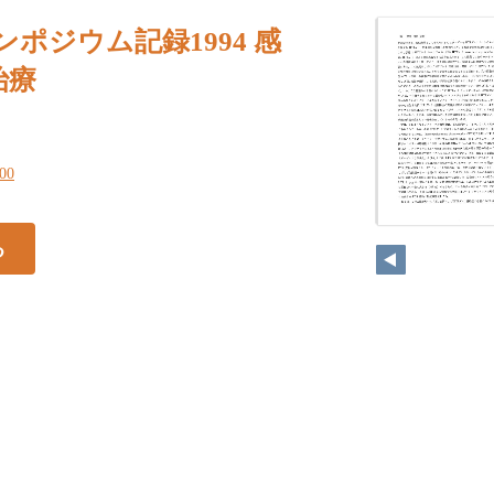
ンポジウム記録1994 感
治療
100
る