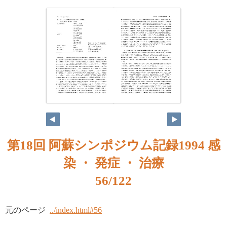
第18回 阿蘇シンポジウム記録1994 感
染 ・ 発症 ・ 治療
56/122
元のページ
../index.html#56