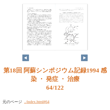
第18回 阿蘇シンポジウム記録1994 感
染 ・ 発症 ・ 治療
64/122
元のページ
../index.html#64