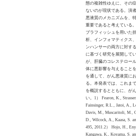
態の複雑性ゆえに、その
ないのが現状である。演
悪液質のメカニズムを、
重要であると考えている
ブラフィッシュを用いた
析、インフォマティクス
ンハンサーの両方に対す
に基づく研究を展開してい
が、肝臓のコレステロー
体に悪影響を与えることを
を通して、がん悪液質に
る。本発表では、これま
を概説するとともに、が
い。1） Fearon, K., Strasser, F
Fainsinger, R.L., Jatoi, A.,
Davis, M., Muscaritoli, M., O
D., Wilcock, A., Kaasa, S. a
495, 2011.2） Hojo, H., Enya,
Kangawa, K., Koyama, S. and