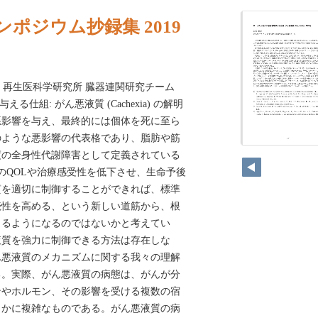
ンポジウム抄録集 2019
ス・再生医科学研究所 臓器連関研究チーム
る仕組: がん悪液質 (Cachexia) の解明
悪影響を与え、最終的には個体を死に至ら
のような悪影響の代表格であり、脂肪や筋
度の全身性代謝障害として定義されている
のQOLや治療感受性を低下させ、生命予後
質を適切に制御することができれば、標準
続性を高める、という新しい道筋から、根
きるようになるのではないかと考えてい
液質を強力に制御できる方法は存在しな
ん悪液質のメカニズムに関する我々の理解
る。実際、がん悪液質の病態は、がんが分
ンやホルモン、その影響を受ける複数の宿
らかに複雑なものである。がん悪液質の病