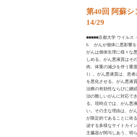
第40回 阿蘇シ
14/29
■■■■■京都大学 ウイル
6. がんが個体に悪影響を与え
がんは個体生理に様々な
しめる。がん悪液質はそ
肉、体重の減少を伴う重
1）。がん悪液質は、患者
を悪化させる。がん悪液
治療の有効性ならびに継
治の難しいがんに対応で
る。現時点では、がん悪
い。その主な理由は、が
が限定的であることに依
泌する多様なサイトカイ
主臓器が関与しあう、明