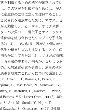
症状を制御するための標的が確立されてい
者は、この状況を打破するためには、がん
特に宿主側の立場に立って理解することが
。この目的を達成するために、マウス、ゼ
担がん動物モデルと、マルチオミクス解
、タンパク質コード遺伝子とゲノミックエ
る遺伝学を組み合わせたシンプルな手法論
る2）-4）。その結果、乳がんや腸のがん
ル代謝や概日リズムを撹乱することで、個
明らかにしてきた2）-3）。これらの研究
おける肝臓の重要性が明らかとなりつつあ
でのがん悪液質研究を俯瞰し、演者の研究
ん悪液質研究のこれからについて議論した
., Anker, S.D., Bosaeus, I., Bruera, E.,
 Loprinzi, C., MacDonald, N., Mantovani, G.,
ttery, F., Radbruch, L., Ravasco, P., Walsh,
nd Baracos, V.E.: Lancet Oncol., ■■:(5), 489-
 S., Arai, M., Suzuki, Y., Nojiri, T.,
 Kawaoka, S.: Oncotarget., ■:(21), 34128-