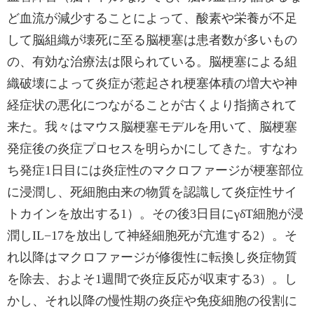
ど血流が減少することによって、酸素や栄養が不足
して脳組織が壊死に至る脳梗塞は患者数が多いもの
の、有効な治療法は限られている。脳梗塞による組
織破壊によって炎症が惹起され梗塞体積の増大や神
経症状の悪化につながることが古くより指摘されて
来た。我々はマウス脳梗塞モデルを用いて、脳梗塞
発症後の炎症プロセスを明らかにしてきた。すなわ
ち発症1日目には炎症性のマクロファージが梗塞部位
に浸潤し、死細胞由来の物質を認識して炎症性サイ
トカインを放出する1）。その後3日目にγδT細胞が浸
潤しIL−17を放出して神経細胞死が亢進する2）。そ
れ以降はマクロファージが修復性に転換し炎症物質
を除去、およそ1週間で炎症反応が収束する3）。し
かし、それ以降の慢性期の炎症や免疫細胞の役割に