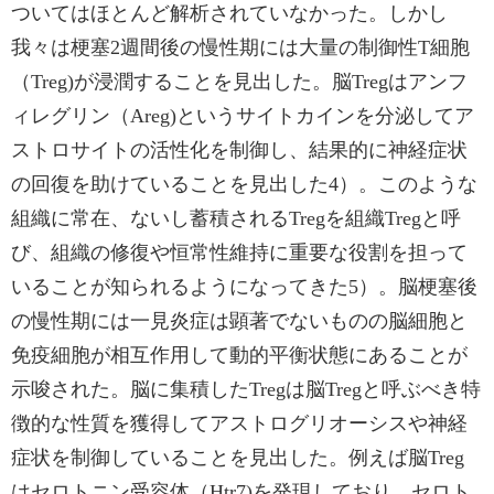
ついてはほとんど解析されていなかった。しかし
我々は梗塞2週間後の慢性期には大量の制御性T細胞
（Treg)が浸潤することを見出した。脳Tregはアンフ
ィレグリン（Areg)というサイトカインを分泌してア
ストロサイトの活性化を制御し、結果的に神経症状
の回復を助けていることを見出した4）。このような
組織に常在、ないし蓄積されるTregを組織Tregと呼
び、組織の修復や恒常性維持に重要な役割を担って
いることが知られるようになってきた5）。脳梗塞後
の慢性期には一見炎症は顕著でないものの脳細胞と
免疫細胞が相互作用して動的平衡状態にあることが
示唆された。脳に集積したTregは脳Tregと呼ぶべき特
徴的な性質を獲得してアストログリオーシスや神経
症状を制御していることを見出した。例えば脳Treg
はセロトニン受容体（Htr7)を発現しており、セロト