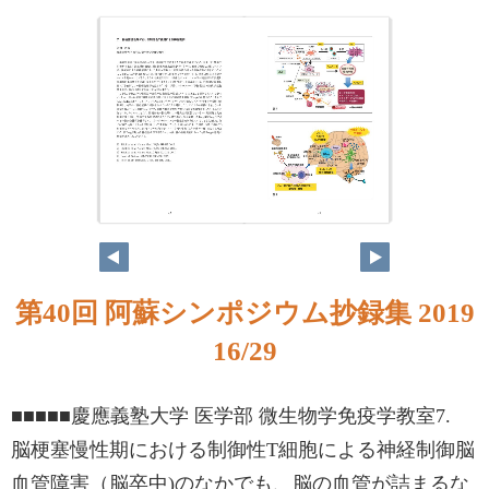
第40回 阿蘇シンポジウム抄録集 2019
16/29
■■■■■慶應義塾大学 医学部 微生物学免疫学教室7.
脳梗塞慢性期における制御性T細胞による神経制御脳
血管障害（脳卒中)のなかでも、脳の血管が詰まるな