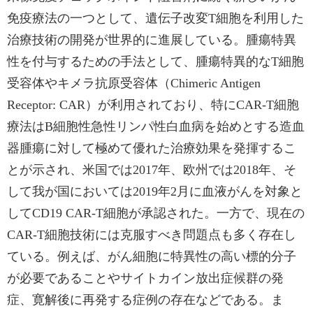
免疫療法の一つとして、遺伝子改変T細胞を利用した
治療技術の開発が世界的に進展している。腫瘍特異
性を付与するための手法として、腫瘍特異的なT細胞
受容体やキメラ抗原受容体（Chimeric Antigen
Receptor: CAR）が利用されており、特にCAR-T細胞
療法はB細胞性急性リンパ性白血病を始めとする造血
器腫瘍に対して極めて優れた治療効果を発揮するこ
とが示され、米国では2017年、欧州では2018年、そ
して我が国においては2019年2月に血液がんを対象と
してCD19 CAR-T細胞が承認された。一方で、現在の
CAR-T細胞技術には克服すべき問題点も多く存在し
ている。例えば、がん細胞に特異性の高い標的分子
が必要であることやサイトカイン放出症候群の発
症、寛解後に再発する症例の存在などである。ま