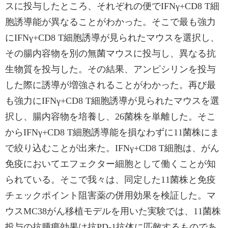
スに投与したところ、それぞれの便でIFNγ+CD8 T細
胞誘導能が異なることがわかった。そこで最も強力
にIFNγ+CD8 T細胞誘導が見られたマウスを選択し、
その腸内容物を別の無菌マウスに投与し、異なる抗
生物質を投与した。その結果、アンピシリンを投与
した際に誘導が増強されることがわかった。再び最
も強力にIFNγ+CD8 T細胞誘導が見られたマウスを選
択し、腸内容物を培養し、26菌株を単離した。そこ
からIFNγ+CD8 T細胞誘導能を損なわずに11菌株にま
で絞り込むことが出来た。IFNγ+CD8 T細胞は、がん
免疫においてエフェクター細胞として働くことが知
られている。そこで我々は、同定した11菌株と免疫
チェックポイント阻害薬の併用効果を検証した。マ
ウスMC38がん移植モデルを用いた実験では、11菌株
投与の抗腫瘍効果は抗PD-1抗体に匹敵するものであ