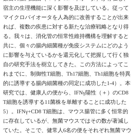
宿主の生理機能に深く影響を及ぼしている。従って
マイクロバイオータを人為的に改善することが出来
れば、複数の疾患に対する新たな治療戦略となり得
る。我々は、消化管の恒常性維持機構を理解すると
共に、個々の腸内細菌種が免疫システムにどのよう
に影響を与えているかを還元化して把握して行く独
自の研究手法を樹立してきた。この方法によってこ
れまでに、制御性T細胞、Th17細胞、Th1細胞を特異
的に誘導する腸内細菌種の同定に成功した1-4）。本
研究では、健康人の便から、IFNγ陽性（＋）のCD8
T細胞を誘導する11菌株を単離することに成功した
5）。IFNγ+CD8 T細胞は、マウス腸管に多く恒常的
に存在しているが、無菌マウスではその数が著減し
ていた。そこで、健常人6名の便をそれぞれ無菌マウ