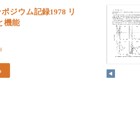
ポジウム記録1978 リ
と機能
94
る