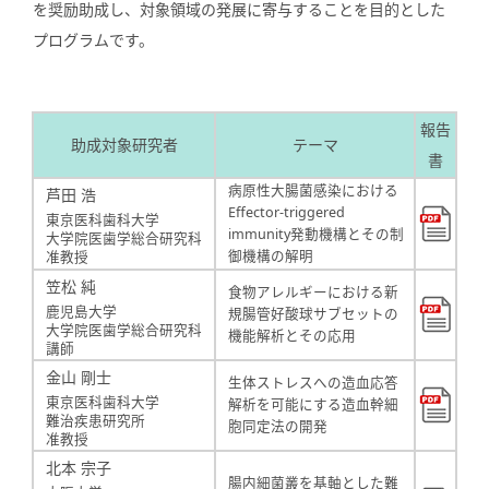
を奨励助成し、対象領域の発展に寄与することを目的とした
プログラムです。
報告
助成対象研究者
テーマ
書
病原性大腸菌感染における
芦田 浩
Effector-triggered
東京医科歯科大学
immunity発動機構とその制
大学院医歯学総合研究科
御機構の解明
准教授
笠松 純
食物アレルギーにおける新
鹿児島大学
規腸管好酸球サブセットの
大学院医歯学総合研究科
機能解析とその応用
講師
金山 剛士
生体ストレスへの造血応答
東京医科歯科大学
解析を可能にする造血幹細
難治疾患研究所
胞同定法の開発
准教授
北本 宗子
腸内細菌叢を基軸とした難