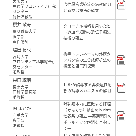
大阪大学
治性腸管感染症の病態解明
免疫学フロンティア研究
と新規治療法の確立
センター
特任准教授
櫻井 政寿
クローナル増幅を用いたヒ
慶應義塾大学
ト造血幹細胞の遺伝子編集
医学部
技術の確立
専任講師
塩田 拓也
梅毒トレポネーマの外膜タ
宮崎大学
ンパク質の生合成解析法の
フロンティア科学総合研
構築と阻害剤探索
究センター
准教授
柴田 琢磨
TLR7が誘導する非炎症性応
東京大学
答の誘導メカニズムの解明
医科学研究所
准教授
哺乳類体内に匹敵する肝蛭
関 まどか
（かんてつ）幼虫のin vitro
岩手大学
培養系の確立 ―薬剤開発の
農学部
ボトルネック解消を目指し
准教授
て―
ヒト血漿を対象とした定量