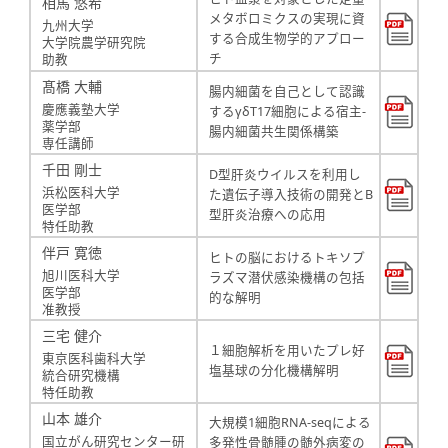
相馬 悠希
メタボロミクスの実現に資
九州大学
する合成生物学的アプロー
大学院農学研究院
チ
助教
髙橋 大輔
腸内細菌を自己として認識
慶應義塾大学
するγδT17細胞による宿主-
薬学部
腸内細菌共生関係構築
専任講師
千田 剛士
D型肝炎ウイルスを利用し
浜松医科大学
た遺伝子導入技術の開発とB
医学部
型肝炎治療への応用
特任助教
伴戸 寛徳
ヒトの脳におけるトキソプ
旭川医科大学
ラズマ潜伏感染機構の包括
医学部
的な解明
准教授
三宅 健介
１細胞解析を用いたプレ好
東京医科歯科大学
塩基球の分化機構解明
統合研究機構
特任助教
山本 雄介
大規模1細胞RNA-seqによる
国立がん研究センター研
多発性骨髄腫の髄外病変の