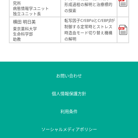
究所
形成過程の解明と治療標的
病態情報学ユニット
の探索
独立ユニット長
転写因子C/EBP
α
とC/EBP
β
が
横田 明日美
制御する定常時とストレス
東京薬科大学
時造血モード切り替え機構
生命科学部
の解明
助教
お問い合わせ
個人情報保護方針
利用条件
ソーシャルメディアポリシー